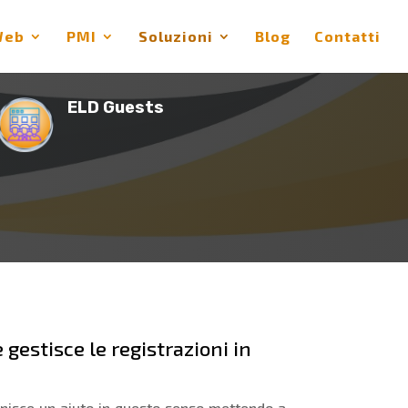
Web
PMI
Soluzioni
Blog
Contatti
ELD Guests
gestisce le registrazioni in
ornisce un aiuto in questo senso mettendo a