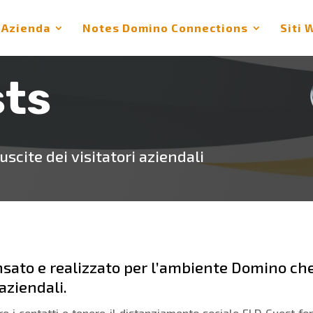
Azienda
Notes Domino Connections
Siti 
sts
scite dei visitatori aziendali
sato e realizzato per l’ambiente Domino che 
 aziendali.
are i contatti e tenere il distanziamento sociale ELD Guest f