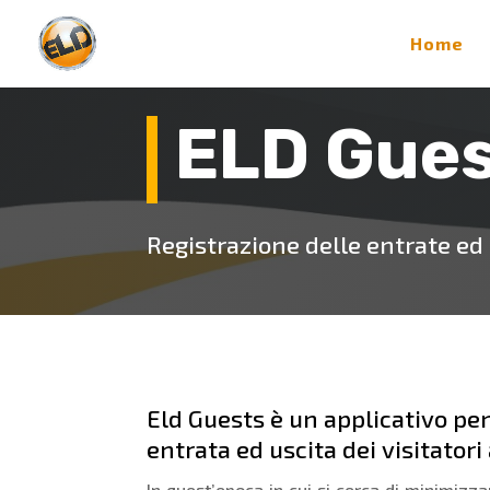
Home
ELD Gue
Registrazione delle entrate ed u
Eld Guests è un applicativo pen
entrata ed uscita dei visitatori
In quest’epoca in cui si cerca di minimizz