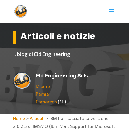
Articoli e notizie
Il blog di Eld Engineering
Eld Engineering Srls
Milano
Parma
Cornaredo
(MI)
Home
>
Articoli
>
IBM ha rilasciato la versione
2.0.2.5 di IMSMO (Ibm Mail Support for Microsoft