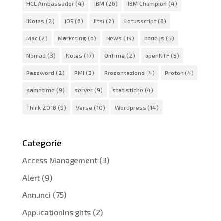
HCL Ambassador
(4)
IBM
(26)
IBM Champion
(4)
iNotes
(2)
IOS
(6)
Jitsi
(2)
Lotusscript
(8)
Mac
(2)
Marketing
(6)
News
(19)
node.js
(5)
Nomad
(3)
Notes
(17)
OnTime
(2)
openNTF
(5)
Password
(2)
PMI
(3)
Presentazione
(4)
Proton
(4)
sametime
(9)
server
(9)
statistiche
(4)
Think 2018
(9)
Verse
(10)
Wordpress
(14)
Categorie
Access Management
(3)
Alert
(9)
Annunci
(75)
ApplicationInsights
(2)