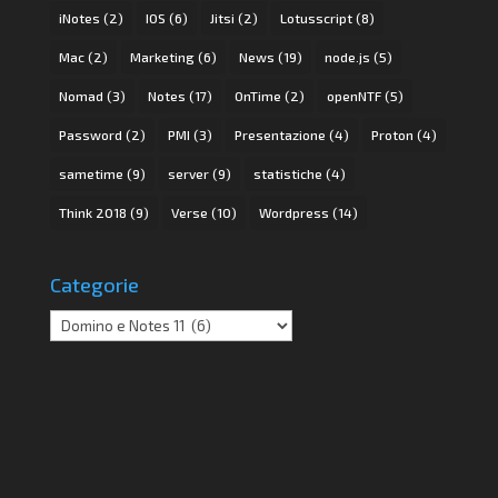
iNotes
(2)
IOS
(6)
Jitsi
(2)
Lotusscript
(8)
Mac
(2)
Marketing
(6)
News
(19)
node.js
(5)
Nomad
(3)
Notes
(17)
OnTime
(2)
openNTF
(5)
Password
(2)
PMI
(3)
Presentazione
(4)
Proton
(4)
sametime
(9)
server
(9)
statistiche
(4)
Think 2018
(9)
Verse
(10)
Wordpress
(14)
Categorie
Categorie