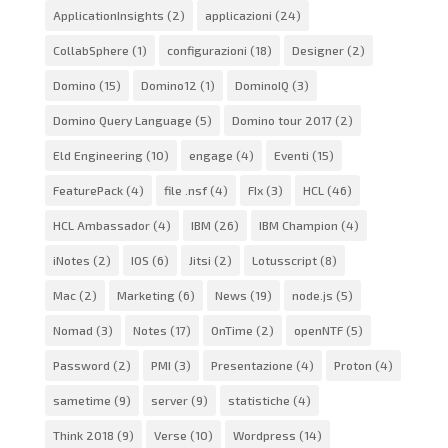
ApplicationInsights
(2)
applicazioni
(24)
CollabSphere
(1)
configurazioni
(18)
Designer
(2)
Domino
(15)
Domino12
(1)
DominoIQ
(3)
Domino Query Language
(5)
Domino tour 2017
(2)
Eld Engineering
(10)
engage
(4)
Eventi
(15)
FeaturePack
(4)
file .nsf
(4)
FIx
(3)
HCL
(46)
HCL Ambassador
(4)
IBM
(26)
IBM Champion
(4)
iNotes
(2)
IOS
(6)
Jitsi
(2)
Lotusscript
(8)
Mac
(2)
Marketing
(6)
News
(19)
node.js
(5)
Nomad
(3)
Notes
(17)
OnTime
(2)
openNTF
(5)
Password
(2)
PMI
(3)
Presentazione
(4)
Proton
(4)
sametime
(9)
server
(9)
statistiche
(4)
Think 2018
(9)
Verse
(10)
Wordpress
(14)