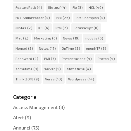
FeaturePack
(4)
file .nsf
(4)
FIx
(3)
HCL
(46)
HCL Ambassador
(4)
IBM
(26)
IBM Champion
(4)
iNotes
(2)
IOS
(6)
Jitsi
(2)
Lotusscript
(8)
Mac
(2)
Marketing
(6)
News
(19)
node.js
(5)
Nomad
(3)
Notes
(17)
OnTime
(2)
openNTF
(5)
Password
(2)
PMI
(3)
Presentazione
(4)
Proton
(4)
sametime
(9)
server
(9)
statistiche
(4)
Think 2018
(9)
Verse
(10)
Wordpress
(14)
Categorie
Access Management
(3)
Alert
(9)
Annunci
(75)