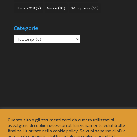
Think 2018
(9)
Verse
(10)
Wordpress
(14)
Categorie
Categorie
Azienda
Domino , Notes, Leap e Connections
Questo sito o gli strumenti terzi da questo utilizzati si
Sviluppo siti web
avvalgono di cookie necessari al funzionamento ed utili alle
finalità illustrate nella cookie policy. Se vuoi saperne di più o
Consulenza informatica per le PMI
Contatti
negare il consenso a tutti o ad alcuni cookie, consulta la