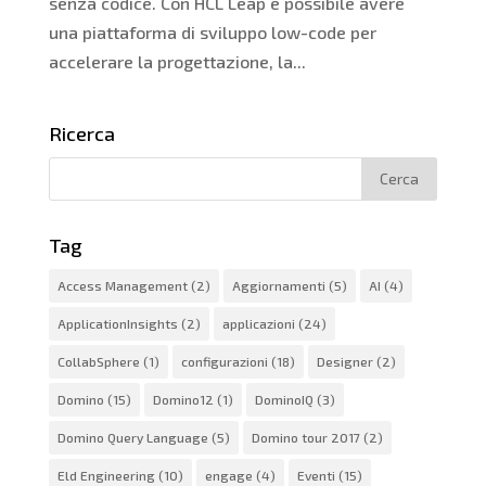
senza codice. Con HCL Leap è possibile avere
una piattaforma di sviluppo low-code per
accelerare la progettazione, la...
Ricerca
Tag
Access Management
(2)
Aggiornamenti
(5)
AI
(4)
ApplicationInsights
(2)
applicazioni
(24)
CollabSphere
(1)
configurazioni
(18)
Designer
(2)
Domino
(15)
Domino12
(1)
DominoIQ
(3)
Domino Query Language
(5)
Domino tour 2017
(2)
Eld Engineering
(10)
engage
(4)
Eventi
(15)