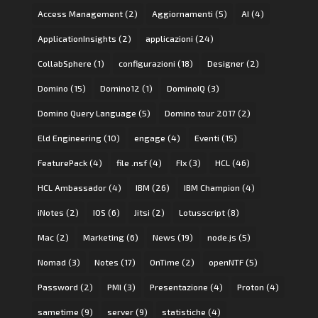
Access Management
(2)
Aggiornamenti
(5)
AI
(4)
ApplicationInsights
(2)
applicazioni
(24)
CollabSphere
(1)
configurazioni
(18)
Designer
(2)
Domino
(15)
Domino12
(1)
DominoIQ
(3)
Domino Query Language
(5)
Domino tour 2017
(2)
Eld Engineering
(10)
engage
(4)
Eventi
(15)
FeaturePack
(4)
file .nsf
(4)
FIx
(3)
HCL
(46)
HCL Ambassador
(4)
IBM
(26)
IBM Champion
(4)
iNotes
(2)
IOS
(6)
Jitsi
(2)
Lotusscript
(8)
Mac
(2)
Marketing
(6)
News
(19)
node.js
(5)
Nomad
(3)
Notes
(17)
OnTime
(2)
openNTF
(5)
Password
(2)
PMI
(3)
Presentazione
(4)
Proton
(4)
sametime
(9)
server
(9)
statistiche
(4)