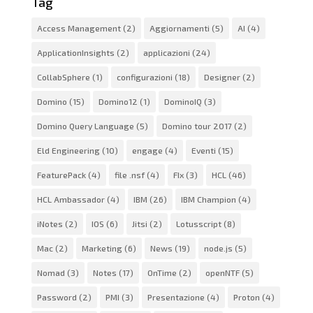
Tag
Access Management
(2)
Aggiornamenti
(5)
AI
(4)
ApplicationInsights
(2)
applicazioni
(24)
CollabSphere
(1)
configurazioni
(18)
Designer
(2)
Domino
(15)
Domino12
(1)
DominoIQ
(3)
Domino Query Language
(5)
Domino tour 2017
(2)
Eld Engineering
(10)
engage
(4)
Eventi
(15)
FeaturePack
(4)
file .nsf
(4)
FIx
(3)
HCL
(46)
HCL Ambassador
(4)
IBM
(26)
IBM Champion
(4)
iNotes
(2)
IOS
(6)
Jitsi
(2)
Lotusscript
(8)
Mac
(2)
Marketing
(6)
News
(19)
node.js
(5)
Nomad
(3)
Notes
(17)
OnTime
(2)
openNTF
(5)
Password
(2)
PMI
(3)
Presentazione
(4)
Proton
(4)