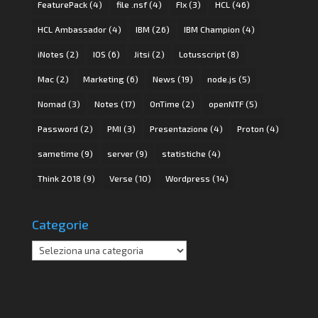
FeaturePack
(4)
file .nsf
(4)
FIx
(3)
HCL
(46)
HCL Ambassador
(4)
IBM
(26)
IBM Champion
(4)
iNotes
(2)
IOS
(6)
Jitsi
(2)
Lotusscript
(8)
Mac
(2)
Marketing
(6)
News
(19)
node.js
(5)
Nomad
(3)
Notes
(17)
OnTime
(2)
openNTF
(5)
Password
(2)
PMI
(3)
Presentazione
(4)
Proton
(4)
sametime
(9)
server
(9)
statistiche
(4)
Think 2018
(9)
Verse
(10)
Wordpress
(14)
Categorie
Categorie