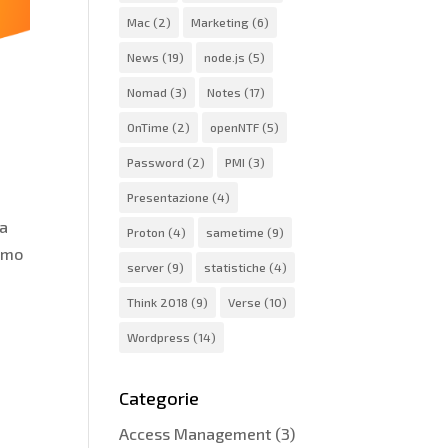
Mac
(2)
Marketing
(6)
News
(19)
node.js
(5)
Nomad
(3)
Notes
(17)
OnTime
(2)
openNTF
(5)
Password
(2)
PMI
(3)
Presentazione
(4)
ra
Proton
(4)
sametime
(9)
iamo
server
(9)
statistiche
(4)
Think 2018
(9)
Verse
(10)
Wordpress
(14)
Categorie
Access Management
(3)