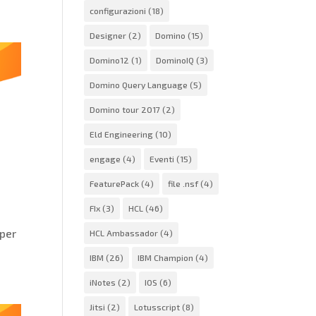
configurazioni
(18)
Designer
(2)
Domino
(15)
Domino12
(1)
DominoIQ
(3)
Domino Query Language
(5)
Domino tour 2017
(2)
Eld Engineering
(10)
engage
(4)
Eventi
(15)
FeaturePack
(4)
file .nsf
(4)
FIx
(3)
HCL
(46)
 per
HCL Ambassador
(4)
IBM
(26)
IBM Champion
(4)
iNotes
(2)
IOS
(6)
Jitsi
(2)
Lotusscript
(8)