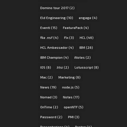
Domino tour 2017
(2)
Eld Engineering
(10)
engage
(4)
Eventi
(15)
FeaturePack
(4)
file .nsf
(4)
FIx
(3)
HCL
(46)
HCL Ambassador
(4)
IBM
(26)
IBM Champion
(4)
iNotes
(2)
IOS
(6)
Jitsi
(2)
Lotusscript
(8)
Mac
(2)
Marketing
(6)
News
(19)
node.js
(5)
Nomad
(3)
Notes
(17)
OnTime
(2)
openNTF
(5)
Password
(2)
PMI
(3)
Presentazione
(4)
Proton
(4)