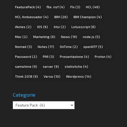
FeaturePack
(4)
file .nsf
(4)
FIx
(3)
HCL
(46)
HCL Ambassador
(4)
IBM
(26)
IBM Champion
(4)
iNotes
(2)
IOS
(6)
Jitsi
(2)
Lotusscript
(8)
Mac
(2)
Marketing
(6)
News
(19)
node.js
(5)
Nomad
(3)
Notes
(17)
OnTime
(2)
openNTF
(5)
Password
(2)
PMI
(3)
Presentazione
(4)
Proton
(4)
sametime
(9)
server
(9)
statistiche
(4)
Think 2018
(9)
Verse
(10)
Wordpress
(14)
Categorie
Categorie