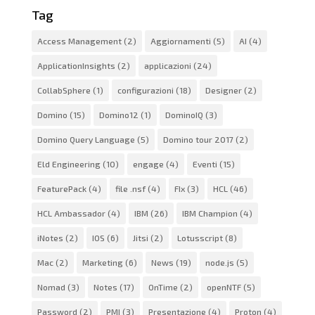
Tag
Access Management
(2)
Aggiornamenti
(5)
AI
(4)
ApplicationInsights
(2)
applicazioni
(24)
CollabSphere
(1)
configurazioni
(18)
Designer
(2)
Domino
(15)
Domino12
(1)
DominoIQ
(3)
Domino Query Language
(5)
Domino tour 2017
(2)
Eld Engineering
(10)
engage
(4)
Eventi
(15)
FeaturePack
(4)
file .nsf
(4)
FIx
(3)
HCL
(46)
HCL Ambassador
(4)
IBM
(26)
IBM Champion
(4)
iNotes
(2)
IOS
(6)
Jitsi
(2)
Lotusscript
(8)
Mac
(2)
Marketing
(6)
News
(19)
node.js
(5)
Nomad
(3)
Notes
(17)
OnTime
(2)
openNTF
(5)
Password
(2)
PMI
(3)
Presentazione
(4)
Proton
(4)