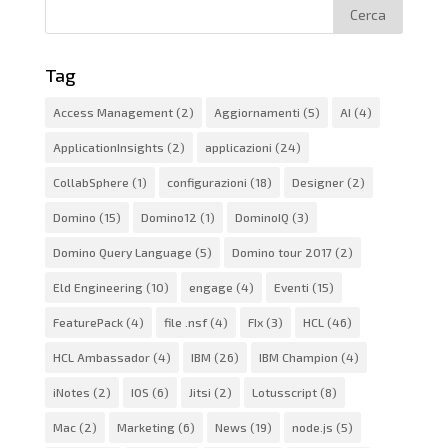
Tag
Access Management
(2)
Aggiornamenti
(5)
AI
(4)
ApplicationInsights
(2)
applicazioni
(24)
CollabSphere
(1)
configurazioni
(18)
Designer
(2)
Domino
(15)
Domino12
(1)
DominoIQ
(3)
Domino Query Language
(5)
Domino tour 2017
(2)
Eld Engineering
(10)
engage
(4)
Eventi
(15)
FeaturePack
(4)
file .nsf
(4)
FIx
(3)
HCL
(46)
HCL Ambassador
(4)
IBM
(26)
IBM Champion
(4)
iNotes
(2)
IOS
(6)
Jitsi
(2)
Lotusscript
(8)
Mac
(2)
Marketing
(6)
News
(19)
node.js
(5)