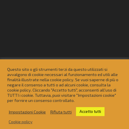
Azienda
Domino , Notes, Leap e Connections
Questo sito o gli strumenti terzi da questo utilizzati si
Sviluppo siti web
avvalgono di cookie necessari al funzionamento ed utili alle
finalità illustrate nella cookie policy. Se vuoi saperne di più o
Consulenza informatica per le PMI
Contatti
negare il consenso a tutti o ad alcuni cookie, consulta la
cookie policy. Cliccando "Accetto tutti", acconsenti all'uso di
Articoli
Privacy policy
Cookie policy
TUTTI i cookie. Tuttavia, puoi visitare "Impostazioni cookie"
per fornire un consenso controllato.
Impostazioni Cookie
Rifiuta tutti
Accetto tutti
Progettato da
Elegant Themes
| Sviluppato da
Cookie policy
WordPress