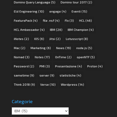
Domino Query Language
(5)
Domino tour 2017
(2)
Eld Engineering
(10)
engage
(4)
Eventi
(15)
FeaturePack
(4)
file .nsf
(4)
FIx
(3)
HCL
(46)
HCL Ambassador
(4)
IBM
(26)
IBM Champion
(4)
iNotes
(2)
IOS
(6)
Jitsi
(2)
Lotusscript
(8)
Mac
(2)
Marketing
(6)
News
(19)
node.js
(5)
Nomad
(3)
Notes
(17)
OnTime
(2)
openNTF
(5)
Password
(2)
PMI
(3)
Presentazione
(4)
Proton
(4)
sametime
(9)
server
(9)
statistiche
(4)
Think 2018
(9)
Verse
(10)
Wordpress
(14)
Categorie
Categorie