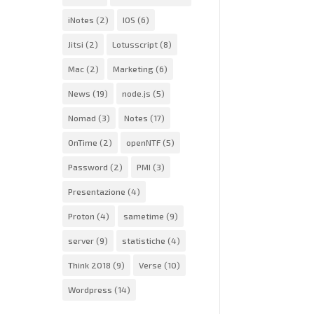
iNotes
(2)
IOS
(6)
e
Jitsi
(2)
Lotusscript
(8)
Mac
(2)
Marketing
(6)
News
(19)
node.js
(5)
Nomad
(3)
Notes
(17)
OnTime
(2)
openNTF
(5)
Password
(2)
PMI
(3)
Presentazione
(4)
Proton
(4)
sametime
(9)
server
(9)
statistiche
(4)
Think 2018
(9)
Verse
(10)
Wordpress
(14)