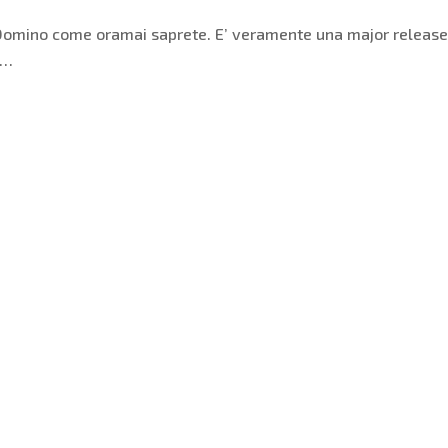
 e Domino come oramai saprete. E’ veramente una major releas
i…