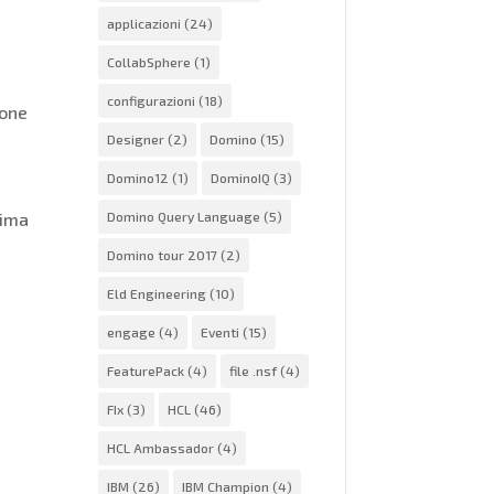
applicazioni
(24)
CollabSphere
(1)
configurazioni
(18)
ione
Designer
(2)
Domino
(15)
Domino12
(1)
DominoIQ
(3)
Domino Query Language
(5)
sima
Domino tour 2017
(2)
Eld Engineering
(10)
engage
(4)
Eventi
(15)
FeaturePack
(4)
file .nsf
(4)
FIx
(3)
HCL
(46)
HCL Ambassador
(4)
IBM
(26)
IBM Champion
(4)