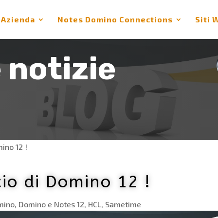
Azienda
Notes Domino Connections
Siti 
e notizie
mino 12 !
cio di Domino 12 !
mino
,
Domino e Notes 12
,
HCL
,
Sametime